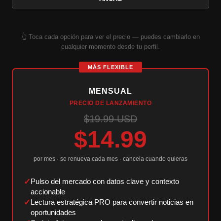
👆 Toca cada opción para ver el precio — puedes cambiarlo en
cualquier momento desde tu perfil.
MÁS FLEXIBLE
MENSUAL
PRECIO DE LANZAMIENTO
$19.99 USD
$14.99
por mes · se renueva cada mes · cancela cuando quieras
✓
Pulso del mercado con datos clave y contexto
accionable
✓
Lectura estratégica PRO para convertir noticias en
oportunidades