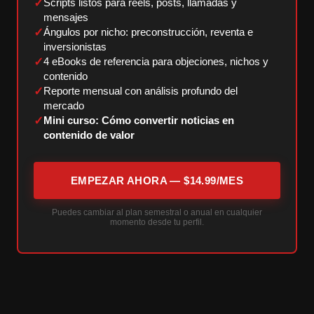
✓
Scripts listos para reels, posts, llamadas y
mensajes
✓
Ángulos por nicho: preconstrucción, reventa e
inversionistas
✓
4 eBooks de referencia para objeciones, nichos y
contenido
✓
Reporte mensual con análisis profundo del
mercado
✓
Mini curso: Cómo convertir noticias en
contenido de valor
EMPEZAR AHORA — $14.99/MES
Puedes cambiar al plan semestral o anual en cualquier
momento desde tu perfil.