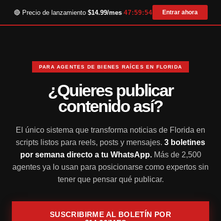
🔴 Precio de lanzamiento
·
$14.99/mes
·
47:59:54
Entrar ahora
PARA AGENTES DE BIENES RAÍCES EN FLORIDA
¿Quieres publicar
contenido así?
El único sistema que transforma noticias de Florida en
scripts listos para reels, posts y mensajes.
3 boletines
por semana directo a tu WhatsApp.
Más de 2,500
agentes ya lo usan para posicionarse como expertos sin
tener que pensar qué publicar.
SUSCRIBIRME AL BOLETÍN POR