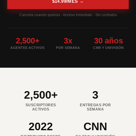
$14.99/MES →
Cancela cuando quieras · Acceso inmediato · Sin contratos
2,500+
3x
30 años
AGENTES ACTIVOS
POR SEMANA
CNN Y UNIVISIÓN
2,500+
3
SUSCRIPTORES
ENTREGAS POR
ACTIVOS
SEMANA
2022
CNN